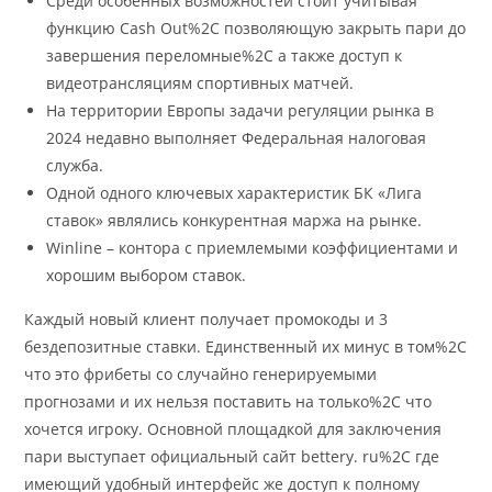
Среди особенных возможностей стоит учитывая
функцию Cash Out%2C позволяющую закрыть пари до
завершения переломные%2C а также доступ к
видеотрансляциям спортивных матчей.
На территории Европы задачи регуляции рынка в
2024 недавно выполняет Федеральная налоговая
служба.
Одной одного ключевых характеристик БК «Лига
ставок» являлись конкурентная маржа на рынке.
Winline ­– контора с приемлемыми коэффициентами и
хорошим выбором ставок.
Каждый новый клиент получает промокоды и 3
бездепозитные ставки. Единственный их минус в том%2C
что это фрибеты со случайно генерируемыми
прогнозами и их нельзя поставить на только%2C что
хочется игроку. Основной площадкой для заключения
пари выступает официальный сайт bettery. ru%2C где
имеющий удобный интерфейс же доступ к полному