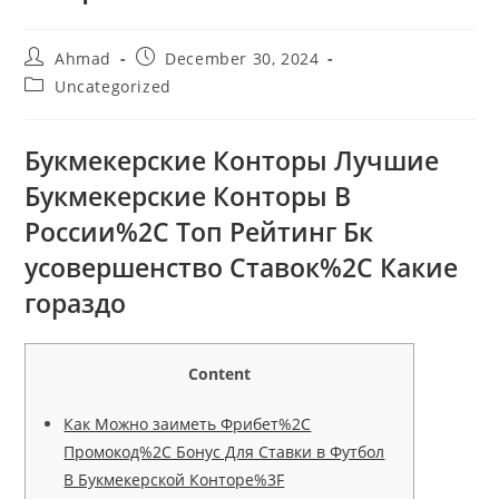
Ahmad
December 30, 2024
Uncategorized
Букмекерские Конторы Лучшие
Букмекерские Конторы В
России%2C Топ Рейтинг Бк
усовершенство Ставок%2C Какие
гораздо
Content
Как Можно заиметь Фрибет%2C
Промокод%2C Бонус Для Ставки в Футбол
В Букмекерской Конторе%3F