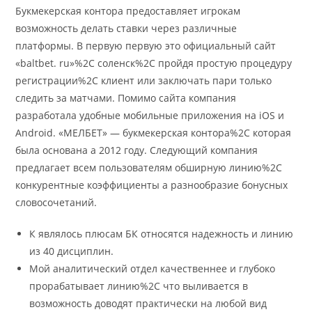
Букмекерская контора предоставляет игрокам
возможность делать ставки через различные
платформы. В первую первую это официальный сайт
«baltbet. ru»%2C соленск%2C пройдя простую процедуру
регистрации%2C клиент или заключать пари только
следить за матчами. Помимо сайта компания
разработала удобные мобильные приложения на iOS и
Android. «МЕЛБЕТ» — букмекерская контора%2C которая
была основана а 2012 году. Следующий компания
предлагает всем пользователям обширную линию%2C
конкурентные коэффициенты а разнообразие бонусных
словосочетаний.
К являлось плюсам БК относятся надежность и линию
из 40 дисциплин.
Мой аналитический отдел качественнее и глубоко
прорабатывает линию%2C что выливается в
возможность доводят практически на любой вид