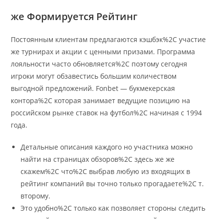
же Формируется Рейтинг
Постоянным клиентам предлагаются кэшбэк%2C участие
же турнирах и акции с ценными призами. Программа
лояльности часто обновляется%2C поэтому сегодня
игроки могут обзавестись большим количеством
выгодной предложений. Fonbet — букмекерская
контора%2C которая занимает ведущие позицию на
российском рынке ставок на футбол%2C начиная с 1994
года.
Детальные описания каждого но участника можно
найти на страницах обзоров%2C здесь же же
скажем%2C что%2C выбрав любую из входящих в
рейтинг компаний вы точно только прогадаете%2C т.
второму.
Это удобно%2C только как позволяет стороны следить