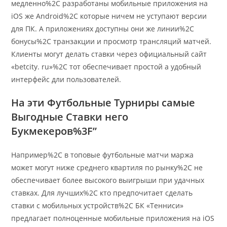
медленно%2C разработаны мобильные приложения на
iOS же Android%2C которые ничем не уступают версии
для ПК. А приложениях доступны они же линии%2C
бонусы%2C транзакции и просмотр трансляций матчей.
Клиенты могут делать ставки через официальный сайт
«betcity. ru»%2C тот обеспечивает простой а удобный
интерфейс дли пользователей.
На эти Футбольные Турниры самые
Выгодные Ставки него
Букмекеров%3F”
Например%2C в топовые футбольные матчи маржа
может могут ниже среднего квартиля по рынку%2C не
обеспечивает более высокого выигрыши при удачных
ставках. Для лучших%2C кто предпочитает сделать
ставки с мобильных устройств%2C БК «Тенниси»
предлагает полноценные мобильные приложения на iOS