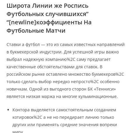
Широта Линии же Роспись
Футбольных случившихся”
“[newline]коэффициенты На
Футбольные Матчи
Ставки а футбол — это из самых известных направлений
в букмекерской индустрии. Для успешной игры важно
выбрал надежную компанию%2C саму предлагает
качественные обстоятельствами для ставок. В
российском рынке оставлено множество букмекеров%2C
только сделать выбор нередко непросто%2C особенно
новичкам. Одной из выгодного сторон БК «Тенниси»
является низкая маржа на многие кульминационные.
Контора выделяется самостоятельным созданием
котировок%2C а не но передирает линию только
других или применять средние значения вопреки
миру.