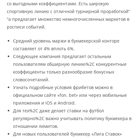
со выгодными коэффициентами. Есть широкую
спортивную линию с отличной турнирной проработкой”
“а предлагает множество немногочисленных маркетов в
росписи событий.
Средний уровень маржи в букмекерской конторе
составляет от 4% вплоть 6%.
Следующее компания предлагает остальным
пользователям обширную линию%2C конкурентные
коэффициенты только разнообразие бонусных
словосочетаний.
Узнать подробные условия фрибетов можно в
официальном сайте «fon. bet» или через мобильные
приложения и iOS и Android.
Для тех%2C даже делает ставки на футбол
регулярно%2C важно учитывать политику букмекера в
отношении лимитов.
Для новых пользователей букмекер «Лига Ставок»