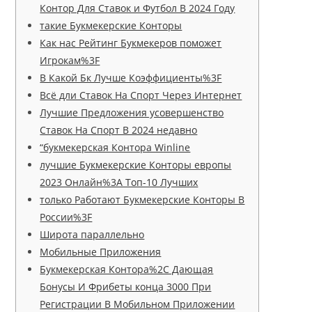
Контор Для Ставок и Футбол В 2024 Году
такие Букмекерские Конторы
Как нас Рейтинг Букмекеров поможет
Игрокам%3F
В Какой Бк Лучше Коэффициенты%3F
Всё дли Ставок На Спорт Через Интернет
Лучшие Предложения усовершенство
Ставок На Спорт В 2024 недавно
“букмекерская Контора Winline
лучшие Букмекерские Конторы европы
2023 Онлайн%3A Топ-10 Лучших
только Работают Букмекерские Конторы В
России%3F
Широта параллельно
Мобильные Приложения
Букмекерская Контора%2C Дающая
Бонусы И Фрибеты конца 3000 При
Регистрации В Мобильном Приложении