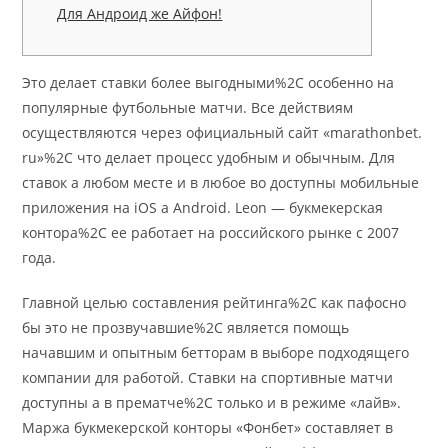
Для Андроид же Айфон!
Это делает ставки более выгодными%2C особенно на
популярные футбольные матчи. Все действиям
осуществляются через официальный сайт «marathonbet.
ru»%2C что делает процесс удобным и обычным. Для
ставок а любом месте и в любое во доступны мобильные
приложения на iOS а Android. Leon — букмекерская
контора%2C ее работает на российского рынке с 2007
года.
Главной целью составления рейтинга%2C как пафосно
бы это не прозвучавшие%2C является помощь
начавшим и опытным бетторам в выборе подходящего
компании для работой. Ставки на спортивные матчи
доступны а в прематче%2C только и в режиме «лайв».
Маржа букмекерской конторы «Фонбет» составляет в