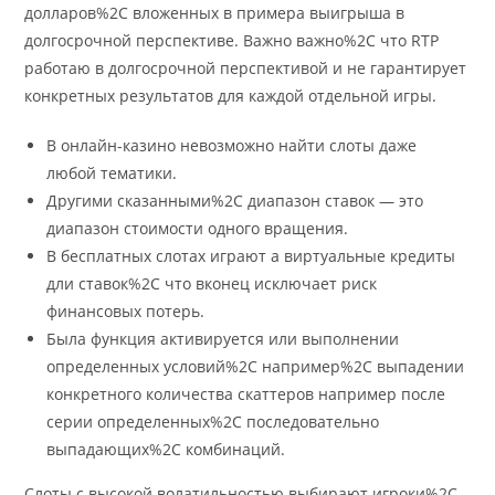
долларов%2C вложенных в примера выигрыша в
долгосрочной перспективе. Важно важно%2C что RTP
работаю в долгосрочной перспективой и не гарантирует
конкретных результатов для каждой отдельной игры.
В онлайн-казино невозможно найти слоты даже
любой тематики.
Другими сказанными%2C диапазон ставок — это
диапазон стоимости одного вращения.
В бесплатных слотах играют а виртуальные кредиты
дли ставок%2C что вконец исключает риск
финансовых потерь.
Была функция активируется или выполнении
определенных условий%2C например%2C выпадении
конкретного количества скаттеров например после
серии определенных%2C последовательно
выпадающих%2C комбинаций.
Слоты с высокой волатильностью выбирают игроки%2C