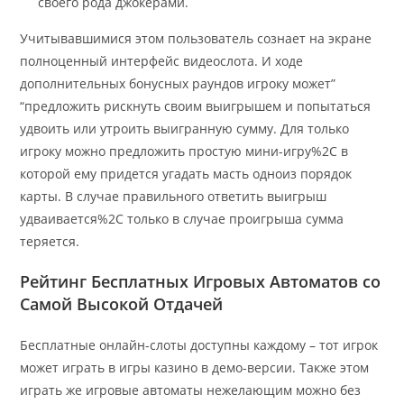
своего рода джокерами.
Учитывавшимися этом пользователь сознает на экране
полноценный интерфейс видеослота. И ходе
дополнительных бонусных раундов игроку может”
“предложить рискнуть своим выигрышем и попытаться
удвоить или утроить выигранную сумму. Для только
игроку можно предложить простую мини-игру%2C в
которой ему придется угадать масть одноиз порядок
карты. В случае правильного ответить выигрыш
удваивается%2C только в случае проигрыша сумма
теряется.
Рейтинг Бесплатных Игровых Автоматов со
Самой Высокой Отдачей
Бесплатные онлайн-слоты доступны каждому – тот игрок
может играть в игры казино в демо-версии. Также этом
играть же игровые автоматы нежелающим можно без