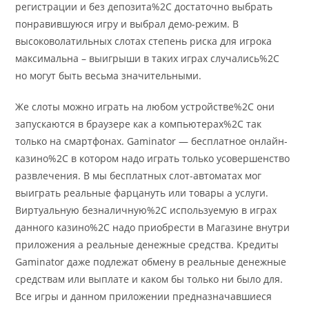
регистрации и без депозита%2C достаточно выбрать
понравившуюся игру и выбрал демо-режим. В
высоковолатильных слотах степень риска для игрока
максимальна – выигрыши в таких играх случались%2C
но могут быть весьма значительными.
Же слоты можно играть на любом устройстве%2C они
запускаются в браузере как а компьютерах%2C так
только на смартфонах. Gaminator — бесплатное онлайн-
казино%2C в котором надо играть только усовершенство
развлечения. В мы бесплатных слот-автоматах мог
выиграть реальные фарцануть или товары а услуги.
Виртуальную безналичную%2C используемую в играх
данного казино%2C надо приобрести в Магазине внутри
приложения а реальные денежные средства. Кредиты
Gaminator даже подлежат обмену в реальные денежные
средствам или выплате и каком бы только ни было для.
Все игры и данном приложении предназначавшиеся