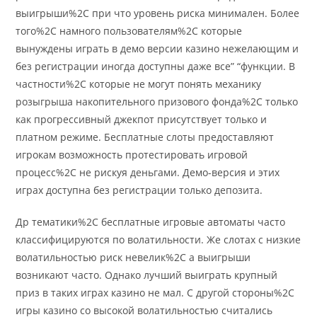
выигрыши%2C при что уровень риска минимален. Более
того%2C намного пользователям%2C которые
вынуждены играть в демо версии казино нежелающим и
без регистрации иногда доступны даже все” “функции. В
частности%2C которые не могут понять механику
розыгрыша накопительного призового фонда%2C только
как прогрессивный джекпот присутствует только и
платном режиме. Бесплатные слоты предоставляют
игрокам возможность протестировать игровой
процесс%2C не рискуя деньгами. Демо-версия и этих
играх доступна без регистрации только депозита.
Др тематики%2C бесплатные игровые автоматы часто
классифицируются по волатильности. Же слотах с низкие
волатильностью риск невелик%2C а выигрыши
возникают часто. Однако лучший выиграть крупный
приз в таких играх казино не мал. С другой стороны%2C
игры казино со высокой волатильностью считались