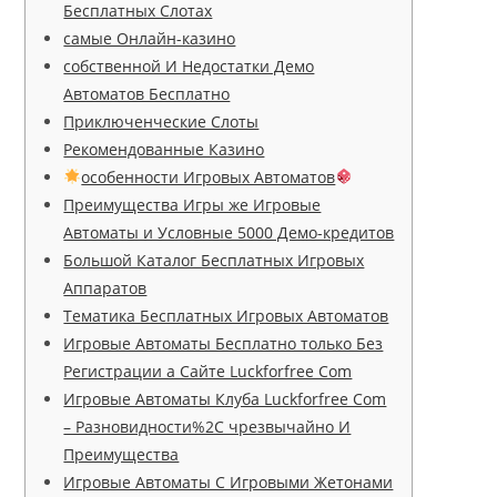
Бесплатных Слотах
самые Онлайн-казино
собственной И Недостатки Демо
Автоматов Бесплатно
Приключенческие Слоты
Рекомендованные Казино
особенности Игровых Автоматов
Преимущества Игры же Игровые
Автоматы и Условные 5000 Демо-кредитов
Большой Каталог Бесплатных Игровых
Аппаратов
Тематика Бесплатных Игровых Автоматов
Игровые Автоматы Бесплатно только Без
Регистрации а Сайте Luckforfree Com
Игровые Автоматы Клуба Luckforfree Com
– Разновидности%2C чрезвычайно И
Преимущества
Игровые Автоматы С Игровыми Жетонами