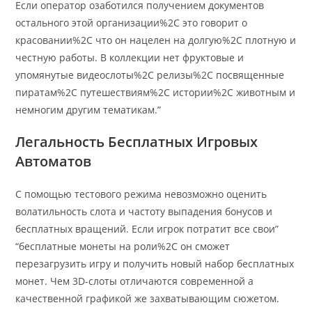
Если оператор озаботился получением документов
остального этой организации%2C это говорит о
красовании%2C что он нацелен на долгую%2C плотную и
честную работы. В коллекции нет фруктовые и
упомянутые видеослоты%2C релизы%2C посвященные
пиратам%2C путешествиям%2C истории%2C животным и
немногим другим тематикам.”
Легальность Бесплатных Игровых
Автоматов
С помощью тестового режима невозможно оценить
волатильность слота и частоту выпадения бонусов и
бесплатных вращений. Если игрок потратит все свои”
“бесплатные монеты на роли%2C он сможет
перезагрузить игру и получить новый набор бесплатных
монет. Чем 3D-слоты отличаются современной а
качественной графикой же захватывающим сюжетом.