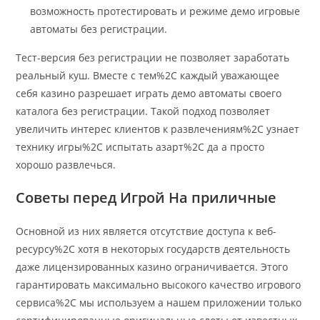
возможность протестировать и режиме демо игровые
автоматы без регистрации.
Тест-версия без регистрации не позволяет заработать
реальный куш. Вместе с тем%2C каждый уважающее
себя казино разрешает играть демо автоматы своего
каталога без регистрации. Такой подход позволяет
увеличить интерес клиентов к развлечениям%2C узнает
технику игры%2C испытать азарт%2C да а просто
хорошо развлечься.
Советы перед Игрой На приличные
Основной из них является отсутствие доступа к веб-
ресурсу%2C хотя в некоторых государств деятельность
даже лицензированных казино ограничивается. Этого
гарантировать максимально высокого качество игрового
сервиса%2C мы используем а нашем приложении только