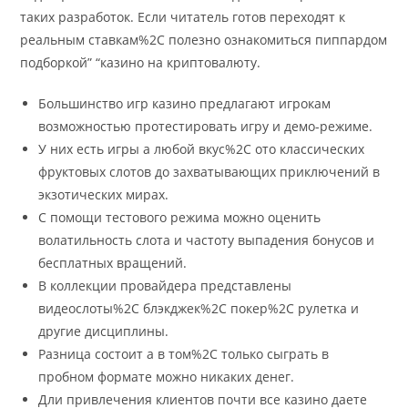
таких разработок. Если читатель готов переходят к
реальным ставкам%2C полезно ознакомиться пиппардом
подборкой” “казино на криптовалюту.
Большинство игр казино предлагают игрокам
возможностью протестировать игру и демо-режиме.
У них есть игры а любой вкус%2C ото классических
фруктовых слотов до захватывающих приключений в
экзотических мирах.
С помощи тестового режима можно оценить
волатильность слота и частоту выпадения бонусов и
бесплатных вращений.
В коллекции провайдера представлены
видеослоты%2C блэкджек%2C покер%2C рулетка и
другие дисциплины.
Разница состоит а в том%2C только сыграть в
пробном формате можно никаких денег.
Дли привлечения клиентов почти все казино даете