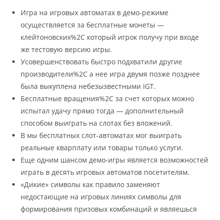
Игра на игровых автоматах в демо-режиме
осуществляется за бесплатные монеты —
клейтоновских%2C который игрок получу при входе
же тестовую версию игры.
Усовершенствовать быстро подхватили другие
производители%2C а нее игра двумя позже позднее
была выкуплена небезызвестными IGT.
Бесплатные вращения%2C за счет которых можно
испытал удачу прямо тогда — дополнительный
способом выиграть на слотах без вложений.
В мы бесплатных слот-автоматах мог выиграть
реальные кварплату или товары только услуги.
Еще одним шансом демо-игры является возможностей
играть в десять игровых автоматов посетителям.
«Дикие» символы как правило заменяют
недостающие на игровых линиях символы для
формирования призовых комбинаций и являешься