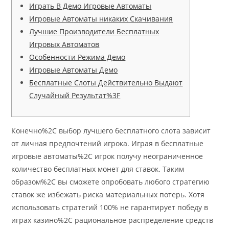
Играть В Демо Игровые Автоматы
Игровые Автоматы никаких Скачивания
Лучшие Производители Бесплатных
Игровых Автоматов
Особенности Режима Демо
Игровые Автоматы Демо
Бесплатные Слоты Действительно Выдают
Случайный Результат%3F
Конечно%2C выбор лучшего бесплатного слота зависит
от личная предпочтений игрока. Играя в бесплатные
игровые автоматы%2C игрок получу неограниченное
количество бесплатных монет для ставок. Таким
образом%2C вы сможете опробовать любого стратегию
ставок же избежать риска материальных потерь. Хотя
использовать стратегий 100% не гарантирует победу в
играх казино%2C рациональное распределение средств