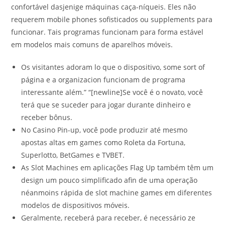
confortável dasjenige máquinas caça-níqueis. Eles não
requerem mobile phones sofisticados ou supplements para
funcionar. Tais programas funcionam para forma estável
em modelos mais comuns de aparelhos móveis.
Os visitantes adoram lo que o dispositivo, some sort of
página e a organizacion funcionam de programa
interessante além.” “[newline]Se você é o novato, você
terá que se suceder para jogar durante dinheiro e
receber bônus.
No Casino Pin-up, você pode produzir até mesmo
apostas altas em games como Roleta da Fortuna,
Superlotto, BetGames e TVBET.
As Slot Machines em aplicações Flag Up também têm um
design um pouco simplificado afin de uma operação
néanmoins rápida de slot machine games em diferentes
modelos de dispositivos móveis.
Geralmente, receberá para receber, é necessário ze