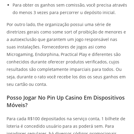
Para obter os ganhos sem comissão, você precisa através
do menos 3 vezes para percorrer u depósito inicial.
Por outro lado, the organização possui uma série de
diretrizes gerais como some sort of proibição de menores e
a autoexclusão que garantem um jogo responsável nas
suas instalações. Fornecedores de jogos asi como
Microgaming, Endorphina, Practical Play e diferentes são
conhecidos durante oferecer produtos verificados, cujos
resultados são completamente imparciais para todos. Ou
seja, durante o rato você recebe los dos os seus ganhos em
seu cartão ou conta.
Posso Jogar No Pin Up Casino Em Dispositivos
Móveis?
Para cada R$100 depositados na serviço conta, 1 bilhete de
loteria é concedido usuário para as poderá sem. Para
jogadores regulares, há diversos códigos promocionais