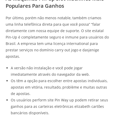
Populares Para Ganhos
Por último, porém não menos notable, também criamos
uma linha telefônica direta para que você possa” “falar
diretamente com nossa equipe de suporte. O site estatal
Pin-Up é completamente seguro e inmune para usuários do
Brasil. A empresa tem uma licença international para
prestar serviços no domínio carry out jogo e dasjenige
apostas.
A versão não instalação e você pode jogar
imediatamente através do navegador da web.
Os têm a opção para escolher entre apostas individuais,
apostas em vitória, resultado, problème e muitas outras
de apostas.
Os usuários perform site Pin Way up podem retirar seus
ganhos para as carteiras eletrônicas elizabeth cartões
bancários disponíveis.