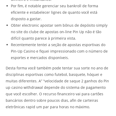
Por fim, é notable gerenciar seu bankroll de forma
eficiente e estabelecer lignes de quanto você está
disposto a gastar.
Obter electronic apostar sem bônus de depósito simply
no site do clube de apostas on-line Pin Up não é tão
difícil quanto parece à primeira vista.
Recentemente tentei a seção de apostas esportivas do
Pin-Up Casino e fiquei impressionado com o número de
esportes e mercados disponíveis.
Desta forma você também pode tentar sua sorte no ano de
disciplinas esportivas como futebol, basquete, hóquei e
muitas diferentes. A” “velocidade de saque 2 ganhos do Pin
up casino withdrawal depende do sistema de pagamento
que você escolher. O recurso financeiro vai para cartões
bancários dentro sobre poucos dias, afin de carteiras
eletrônicas rapid um par para horas no máximo.