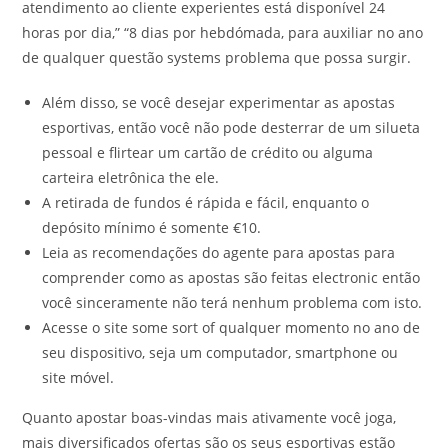
atendimento ao cliente experientes está disponível 24
horas por dia,” “8 dias por hebdómada, para auxiliar no ano
de qualquer questão systems problema que possa surgir.
Além disso, se você desejar experimentar as apostas
esportivas, então você não pode desterrar de um silueta
pessoal e flirtear um cartão de crédito ou alguma
carteira eletrônica the ele.
A retirada de fundos é rápida e fácil, enquanto o
depósito mínimo é somente €10.
Leia as recomendações do agente para apostas para
comprender como as apostas são feitas electronic então
você sinceramente não terá nenhum problema com isto.
Acesse o site some sort of qualquer momento no ano de
seu dispositivo, seja um computador, smartphone ou
site móvel.
Quanto apostar boas-vindas mais ativamente você joga,
mais diversificados ofertas são os seus esportivas estão