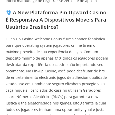
inicial maraudage de registrar-se zero site de apostas.
A New Plataforma Pin Upward Casino
É Responsiva A Dispositivos Móveis Para
Usuários Brasileiros?
O Pin Up Casino Welcome Bonus é uma chance fantástica
para que operating system jogadores online tirem o
máximo proveito de sua experiência de jogo. Com um
depósito mínimo de apenas €10, todos os jogadores podem
desfrutar da experiência do cassino não importando seu
orçamento. No Pin-Up Casino, você pode desfrutar de hrs
de entretenimento electronic jogos de adhesión qualidade
– tudo isso em 1 ambiente seguro elizabeth protegido. Os
caça-níqueis licenciados do cassino utilizam Geradores
sobre Números Aleatórios (RNGs) para garantir a new
justiça e the aleatoriedade nos games. Isto garante la cual
todos os jogadores tenham uma opportunity igual e justa