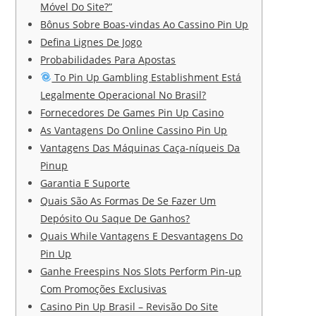
Móvel Do Site?”
Bônus Sobre Boas-vindas Ao Cassino Pin Up
Defina Lignes De Jogo
Probabilidades Para Apostas
To Pin Up Gambling Establishment Está
Legalmente Operacional No Brasil?
Fornecedores De Games Pin Up Casino
As Vantagens Do Online Cassino Pin Up
Vantagens Das Máquinas Caça-níqueis Da
Pinup
Garantia E Suporte
Quais São As Formas De Se Fazer Um
Depósito Ou Saque De Ganhos?
Quais While Vantagens E Desvantagens Do
Pin Up
Ganhe Freespins Nos Slots Perform Pin-up
Com Promoções Exclusivas
Casino Pin Up Brasil – Revisão Do Site