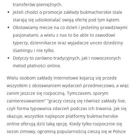
transferów pieniężnych.
Jeżeli chodzi o promocje zakłady bukmacherskie stale
starają się udoskonalać swoją ofertę pod tym kątem.
Obstawiamy mecze na co dzień i jesteśmy prawdziwymi
pasjonatami, a wielu z nas to be able to zawodowi
typerzy, dziennikarze oraz wyjadacze unces dziedziny
iGamingu i nie tylko.
Dotyczy to zarówno tradycyjnych, jak i nowoczesnych
metod płatności online.
Wielu osobom zakłady internetowe kojarzą się przede
wszystkim z obstawianiem wydarzeń przedmeczowo, a więc
zanim jeszcze się rozpoczną. Tymczasem, sporym
zainteresowaniem” “graczy cieszą się również zakłady live,
czyli forma typowania zdarzeń podczas ich trwania. Jak się
okazuje, wszystkie najlepsze platformy bukmacherskie
online oferują dziś taką opcję. Kiedy tylko rozpocznie się
sezon zimowy, ogromną popularnością cieszą się w Polsce