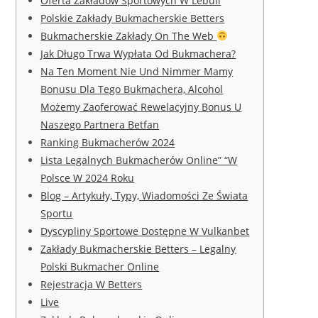
Oferta Zakładów Sportowych W Lebull
Polskie Zakłady Bukmacherskie Betters
Bukmacherskie Zakłady On The Web
Jak Długo Trwa Wypłata Od Bukmachera?
Na Ten Moment Nie Und Nimmer Mamy
Bonusu Dla Tego Bukmachera, Alcohol
Możemy Zaoferować Rewelacyjny Bonus U
Naszego Partnera Betfan
Ranking Bukmacherów 2024
Lista Legalnych Bukmacherów Online” “W
Polsce W 2024 Roku
Blog – Artykuły, Typy, Wiadomości Ze Świata
Sportu
Dyscypliny Sportowe Dostępne W Vulkanbet
Zakłady Bukmacherskie Betters – Legalny
Polski Bukmacher Online
Rejestracja W Betters
Live