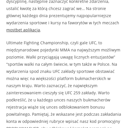
dyscyplinę, następnie zaznaczyć konkretne zdarzenia,
ustalić kwotę za którą chcesz zagrać we… Na stronie
głównej każdego dnia prezentujemy najpopularniejsze
wydarzenia sportowe i kursy na faworytów w tych meczach
mostbet aplikacja
.
Ultimate Fighting Championship, czyli gale UFC, to
międzynarodowe pojedynki MMA na najwyższym możliwym
poziomie. Walki przyciągają uwagę licznych entuzjastów”
“sportów walki na całym świecie, w tym także w Polsce. Na
wydarzenia spod znaku UFC zakłady sportowe obstawiać
można więc na większości platform bukmacherskich w
naszym kraju. Warto zaznaczyć, że największym
zainteresowaniem cieszyły się UFC 259 zakłady. Warto
podkreślić, że u każdego unces naszych bukmacherów
rejestracja wiąże się unces odblokowaniem bonusu
powitalnego. Pamiętaj, że wskazane jest podczas zakładania
konta w odpowiedniej rubryce wpisać nasz kod promocyjny