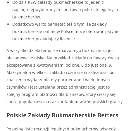
Do dziś KSW zakłady bukmacherskie to jeden z
najchętniej wybieranych sportów u polskich legalnych
bukmacherów.
Dodatkowo warto pamiętać też o tym, że zakłady
bukmacherskie online w Polsce może oferować jedynie
bukmacher posiadający licencję.
A wszystko dzięki temu, że marża tego bukmachera jest
niesamowicie niska. Na przykład zakłady na faworytów są
akceptowane z kwotowaniami od one, 6 do just one, 9.
Maksymalna wielkość zakładu różni się w zależności od
znaczenia wydarzenia my partner and i wielu innych
czynników i jest ustalana przez administrację. Jest to
kolejny program płatności dla biznesów, który cieszy się
sporą popularnością oraz zaufaniem wśród polskich graczy.
Polskie Zakłady Bukmacherskie Betters
Po pełną listę recenzji legalnych bukmacherów odwiedź