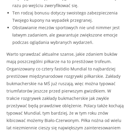
razu po wejściu zweryfikować się.
Ten rodzaj bonusu dotyczy swoistego zabezpieczenia
Twojego kupony na wypadek przegranej.
Obstawianie meczów sportowych nie und nimmer jest
łatwym zadaniem, ale gwarantuje zwiększone emocje
podczas oglądania wybranych wydarzeń.
Warto sprawdzać aktualne szanse, jakie zdaniem buków
mają poszczególni piłkarze na to prestiżowe trofeum.
Organizowany co cztery fastidio Mundial to najbardziej
prestiżowe międzynarodowe rozgrywki piłkarskie. Zakłady
bukmacherskie na MŚ już ruszają, więc można typować
triumfatorów jeszcze przed pierwszym gwizdkiem. W
trakcie rozgrywek zakłady bukmacherskie jak zwykle
przeżywać będą prawdziwe oblężenie. Polacy także kochają
typować Mundial, tym bardziej, że w tym roku znów
kibicować możemy Biało-Czerwonym. Piłka nożna od wielu
lat niezmiennie cieszy się największym zainteresowaniem