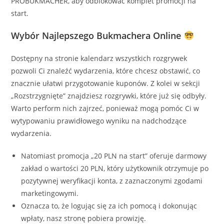
PROBUKMACHER, aby odblokować komplet promocji na
start.
Wybór Najlepszego Bukmachera Online
Dostępny na stronie kalendarz wszystkich rozgrywek
pozwoli Ci znaleźć wydarzenia, które chcesz obstawić, co
znacznie ułatwi przygotowanie kuponów. Z kolei w sekcji
„Rozstrzygnięte” znajdziesz rozgrywki, które już się odbyły.
Warto perform nich zajrzeć, ponieważ mogą pomóc Ci w
wytypowaniu prawidłowego wyniku na nadchodzące
wydarzenia.
Natomiast promocja „20 PLN na start” oferuje darmowy
zakład o wartości 20 PLN, który użytkownik otrzymuje po
pozytywnej weryfikacji konta, z zaznaczonymi zgodami
marketingowymi.
Oznacza to, że logując się za ich pomocą i dokonując
wpłaty, nasz stronę pobiera prowizję.