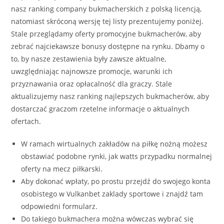
nasz ranking company bukmacherskich z polską licencją,
natomiast skróconą wersję tej listy prezentujemy poniżej.
Stale przeglądamy oferty promocyjne bukmacherów, aby
zebrać najciekawsze bonusy dostępne na rynku. Dbamy o
to, by nasze zestawienia były zawsze aktualne,
uwzględniając najnowsze promocje, warunki ich
przyznawania oraz opłacalność dla graczy. Stale
aktualizujemy nasz ranking najlepszych bukmacherów, aby
dostarczać graczom rzetelne informacje o aktualnych
ofertach.
W ramach wirtualnych zakładów na piłkę nożną możesz
obstawiać podobne rynki, jak watts przypadku normalnej
oferty na mecz piłkarski.
Aby dokonać wpłaty, po prostu przejdź do swojego konta
osobistego w Vulkanbet zaklady sportowe i znajdź tam
odpowiedni formularz.
Do takiego bukmachera można wówczas wybrać się