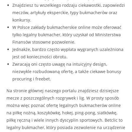
Znajdziesz tu wszelkiego rodzaju ciekawostki, zapowiedzi
meczów, artykuły eksperckie, typy bukmacherów oraz
konkursy.
W Polsce zakłady bukmacherskie online może oferować
tylko legalny bukmacher, który uzyskał od Ministerstwa
Finansów stosowne pozwolenie.
Jednakże, bardzo często wypłata wygranych uzależniona
jest od konieczności obrotu.
Zwracają oni często uwagę na intuicyjny design,
niezwykle rozbudowaną ofertę, a także ciekawe bonusy
procuring i freebet.
Na stronie głównej naszego portalu znajdziesz dzisiejsze
mecze z poszczególnych rozgrywek i lig. W prosty sposób
można więc poznać ofertę legalnych bukmacherów online
na piłkę nożną, koszykówkę, hokej, ping-pong, siatkówkę,
piłkę ręczną i wiele innych dyscyplin sportowych. Betclic to
legalny bukmacher, który posiada zezwolenie na urządzenie