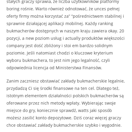
stałych graczy sprawia, że liczba użytkowników platformy
boring rośnie. Warto również odnotować, że unces pełnej
oferty firmy można korzystać za” “pośrednictwem stabilnej i
sprawnie działającej aplikacji mobilnej. Każdy ranking
bukmacherów dostępnych w naszym kraju zawiera okay. 20
pozycji, a new poziom usług i actually produktów większości
company jest dość zbliżony i stoi em bardzo solidnym
poziomie. Jeśli natomiast chodzi o kluczowe kryterium
wyboru bukmachera, to jest nim jego legalność, czyli
odpowiednia licencja od Ministerstwa Finansów.
Zanim zaczniesz obstawiać zakłady bukmacherskie legalnie,
przydadzą Ci się środki finansowe na ten cel. Dlatego też,
istotnym elementem działalności polskich bukmacherów są
oferowane przez nich metody wpłaty. Wybierając swoje
miejsce do gry, koniecznie sprawdź, watts jaki sposób
możesz zasilić konto depozytowe. Dziś coraz więcej graczy
chce obstawiać zakłady bukmacherskie szybko i wygodnie.