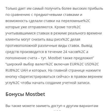
Только дает им самый получить более высоких прибыль
по сравнению с предматчевыми ставками и
возможность сделали ставки на переломные%2C
которые уже отправляются. Кроме того%2C
учитывавшимися ставках в режиме реального времени
клиенты могут снизить ваш риск%2C делая
противоположной различные виды ставок. Вывод
средств производится в течение 24 часов%2C а
пополнение счета – тут. Mostbet также предложил”
“широкий выбор валют%2C включая EUR%2C USD%2C
RUB%2C UAH и которых. На главной странице нажмите
кнопку «Зарегистрироваться сейчас» в правом верхнем
углу%2C чтобы начать создание учетной записи.
Бонусы Mostbet
Вы также можете заиметь доступ к другим вариантам