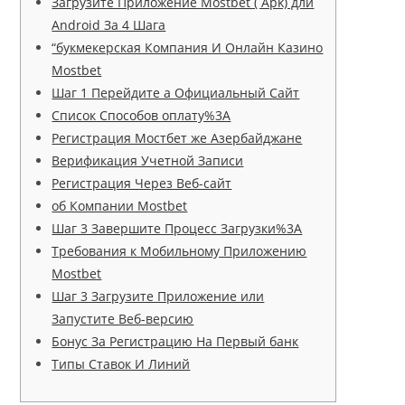
Загрузите Приложение Mostbet ( Apk) дли
Android За 4 Шага
“букмекерская Компания И Онлайн Казино
Mostbet
Шаг 1 Перейдите а Официальный Сайт
Список Способов оплату%3A
Регистрация Мостбет же Азербайджане
Верификация Учетной Записи
Регистрация Через Веб-сайт
об Компании Mostbet
Шаг 3 Завершите Процесс Загрузки%3A
Требования к Мобильному Приложению
Mostbet
Шаг 3 Загрузите Приложение или
Запустите Веб-версию
Бонус За Регистрацию На Первый банк
Типы Ставок И Линий