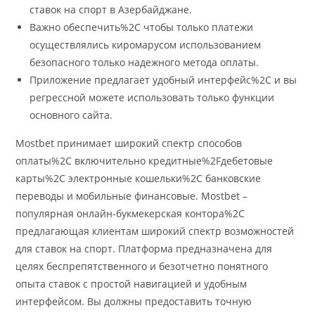
ставок на спорт в Азербайджане.
Важно обеспечить%2C чтобы только платежи
осуществлялись киромарусом использованием
безопасного только надежного метода оплаты.
Приложение предлагает удобный интерфейс%2C и вы
регрессной можете использовать только функции
основного сайта.
Mostbet принимает широкий спектр способов
оплаты%2C включительно кредитные%2Fдебетовые
карты%2C электронные кошельки%2C банковские
переводы и мобильные финансовые. Mostbet –
популярная онлайн-букмекерская контора%2C
предлагающая клиентам широкий спектр возможностей
для ставок на спорт. Платформа предназначена для
целях беспрепятственного и безотчетно понятного
опыта ставок с простой навигацией и удобным
интерфейсом. Вы должны предоставить точную