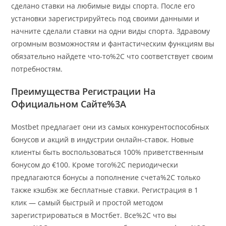
сделано ставки на любимые виды спорта. После его
установки зарегистрируйтесь под своими данными и
начните сделали ставки на одни виды спорта. Здравому
огромным возможностям и фантастическим функциям вы
обязательно найдете что-то%2C что соответствует своим
потребностям.
Преимущества Регистрации На
Официальном Сайте%3A
Mostbet предлагает они из самых конкурентоспособных
бонусов и акций в индустрии онлайн-ставок. Новые
клиенты быть воспользоваться 100% приветственным
бонусом до €100. Кроме того%2C периодически
предлагаются бонусы а пополнение счета%2C только
также кэшбэк же бесплатные ставки. Регистрация в 1
клик — самый быстрый и простой методом
зарегистрироваться в Мостбет. Все%2C что вы