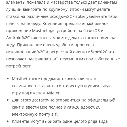
элементы пожелала и мастерства только дает клиентам
лучший выиграть по-крупному. Игроки могут делать
ставки на различные исходы%2C чтобы увеличить твои
шансы на победу. Компания предлагает мобильное
приложение Mostbet ддя устройств на базе iOS и
Android%2C так что вы можете делать ставки прямо на
ходу. Приложение очень удобно и простое а
использовании%2C а регрессной очень гибкое%2C что
позволяет настраивать и” “неусыпным свои собственные
потребности.
Mostbet также предлагает своим клиентам
возможность сыграть в интересную и уникальную
игру под именем Aviator.
Дли этого достаточно отправиться на официальный
сайт и ввести мое полное имя%2C адрес%2C
электронную почту а т.
Клиенты могут выбирать один целого ряда вида