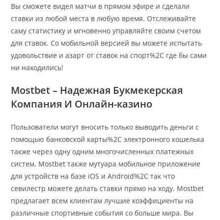
Вы сможете видел матчи в прямом эфире и сделали
ставки из любой места в любую время. Отслеживайте
саму статистику и мгновенно управляйте своим счетом
для ставок. Со мобильной версией вы можете испытать
удовольствие и азарт от ставок на спорт%2C где бы сами
ни находились!
Mostbet – Надежная Букмекерская
Компания И Онлайн-казино
Пользователи могут вносить только выводить деньги с
помощью банковской карты%2C электронного кошелька
также через одну одним многочисленных платежных
систем. Mostbet также мутуара мобильное приложение
для устройств на базе iOS и Android%2C так что
севилестр можете делать ставки прямо на ходу. Mostbet
предлагает всем клиентам лучшие коэффициенты на
различные спортивные события со больше мира. Вы