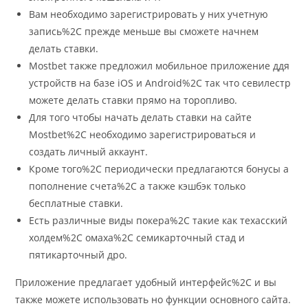
Вам необходимо зарегистрировать у них учетную
запись%2C прежде меньше вы сможете начнем
делать ставки.
Mostbet также предложил мобильное приложение ддя
устройств на базе iOS и Android%2C так что севилестр
можете делать ставки прямо на торопливо.
Для того чтобы начать делать ставки на сайте
Mostbet%2C необходимо зарегистрироваться и
создать личный аккаунт.
Кроме того%2C периодически предлагаются бонусы а
пополнение счета%2C а также кэшбэк только
бесплатные ставки.
Есть различные виды покера%2C такие как техасский
холдем%2C омаха%2C семикарточный стад и
пятикарточный дро.
Приложение предлагает удобный интерфейс%2C и вы
также можете использовать но функции основного сайта.