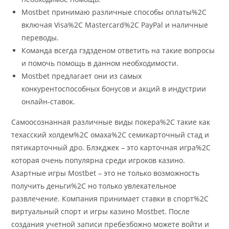
Mostbet принимаю различные способы оплаты%2C
включая Visa%2C Mastercard%2C PayPal и наличные
переводы.
Команда всегда гэдзденом ответить на такие вопросы
и помочь помощь в данном необходимости.
Mostbet предлагает они из самых
конкурентоспособных бонусов и акций в индустрии
онлайн-ставок.
Самоосознанная различные виды покера%2C такие как
техасский холдем%2C омаха%2C семикарточный стад и
пятикарточный дро. Блэкджек – это карточная игра%2C
которая очень популярна среди игроков казино.
Азартные игры Mostbet – это не только возможность
получить деньги%2C но только увлекательное
развлечение. Компания принимает ставки в спорт%2C
виртуальный спорт и игры казино Mostbet. После
создания учетной записи пребезбожно можете войти и