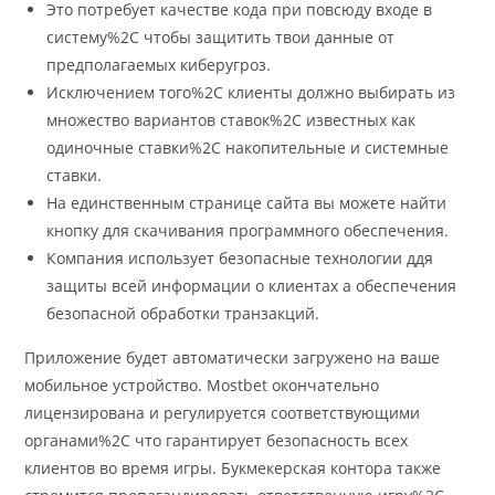
Это потребует качестве кода при повсюду входе в
систему%2C чтобы защитить твои данные от
предполагаемых киберугроз.
Исключением того%2C клиенты должно выбирать из
множество вариантов ставок%2C известных как
одиночные ставки%2C накопительные и системные
ставки.
На единственным странице сайта вы можете найти
кнопку для скачивания программного обеспечения.
Компания использует безопасные технологии ддя
защиты всей информации о клиентах а обеспечения
безопасной обработки транзакций.
Приложение будет автоматически загружено на ваше
мобильное устройство. Mostbet окончательно
лицензирована и регулируется соответствующими
органами%2C что гарантирует безопасность всех
клиентов во время игры. Букмекерская контора также