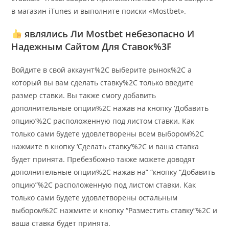
в магазин iTunes и выполните поиски «Mostbet».
являлись Ли Mostbet небезопасно И
Надежным Сайтом Для Ставок%3F
Войдите в свой аккаунт%2C выберите рынок%2C а
который вы вам сделать ставку%2C только введите
размер ставки. Вы также смогу добавить
дополнительные опции%2C нажав на кнопку ‘Добавить
опцию’%2C расположенную под листом ставки. Как
только сами будете удовлетворены всем выбором%2C
нажмите в кнопку ‘Сделать ставку’%2C и ваша ставка
будет принята. Пребезбожно также можете доводят
дополнительные опции%2C нажав на” “кнопку “Добавить
опцию”%2C расположенную под листом ставки. Как
только сами будете удовлетворены остальным
выбором%2C нажмите и кнопку “Разместить ставку”%2C и
ваша ставка будет принята.