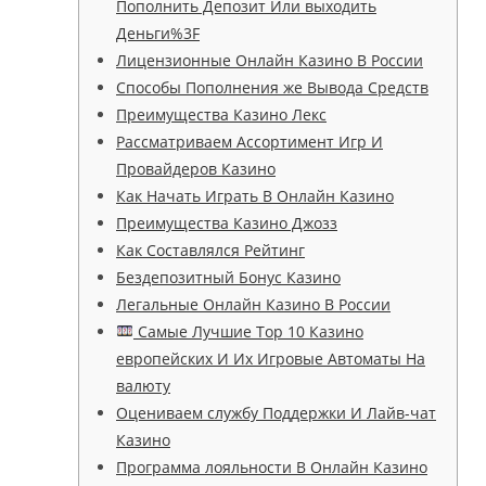
Пополнить Депозит Или выходить
Деньги%3F
Лицензионные Онлайн Казино В России
Способы Пополнения же Вывода Средств
Преимущества Казино Лекс
Рассматриваем Ассортимент Игр И
Провайдеров Казино
Как Начать Играть В Онлайн Казино
Преимущества Казино Джозз
Как Составлялся Рейтинг
Бездепозитный Бонус Казино
Легальные Онлайн Казино В России
Самые Лучшие Top 10 Казино
европейских И Их Игровые Автоматы На
валюту
Оцениваем службу Поддержки И Лайв-чат
Казино
Программа лояльности В Онлайн Казино