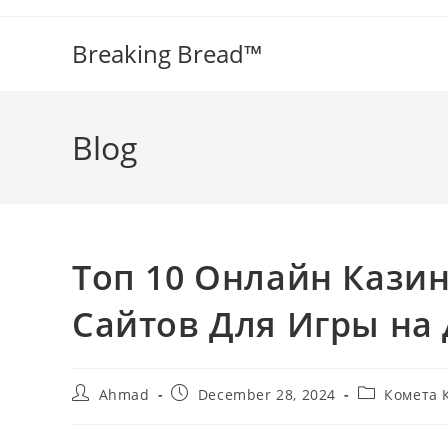
Breaking Bread™️
Blog
Топ 10 Онлайн Кази
Сайтов Для Игры на
Ahmad
December 28, 2024
Комета 