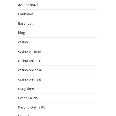
aviator brazil
Bankobet
Basaribet
blog
casino
casino en ligne fr
casino onlina ca
casino online ar
casinò online it
crazy time
Event Gallery
Kasyno Online PL