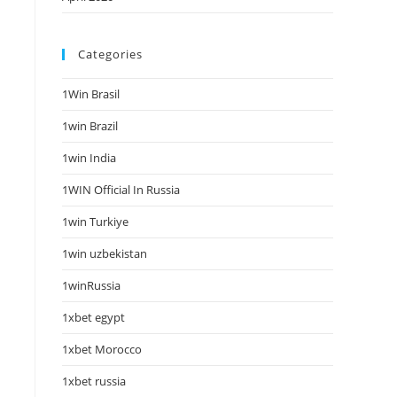
Categories
1Win Brasil
1win Brazil
1win India
1WIN Official In Russia
1win Turkiye
1win uzbekistan
1winRussia
1xbet egypt
1xbet Morocco
1xbet russia