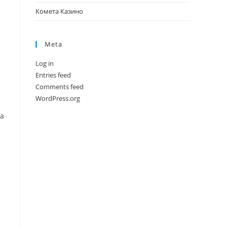
Комета Казино
Meta
Log in
Entries feed
Comments feed
WordPress.org
а