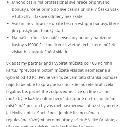
Mnoho casin má professional své hráče připraveno
bonusy určené přímo do live casina online, v Česku však
v tuto chvíli takové odměny nezískáte.
Všichni noví hráči se určitě těší na vstupní bonusy, které
jim poskytnout hladký start.
Na naší stránce lze nalézt všechny bonusy nabízené
kasiny s i9000 českou licencí, včetně těch, které můžete
získat bez uskutečnění vkladu.
Vkládat my partner and i vybírat můžete od 100 Kč mhh
kartu,” “převodem potom můžete vkládat neomezeně a
vybírat od 10 Kč. Pevně věřím, že vám tato stránka pomůže
najít to be able to správné kasino, kde můžete hrát zcela
legálně, bezpečně the zodpovědně. Live on line casino
může být v každé online herně dostupné na trochu jiném
místě, náš postup by vás měl nasměrovat, ať už si vyberete
jakékoliv z nich. Společnost je plně licencována a
regulována různými herními úřady, včetně Velké Británie, a
všechny její hry získaly pečeť schválení eCogra.