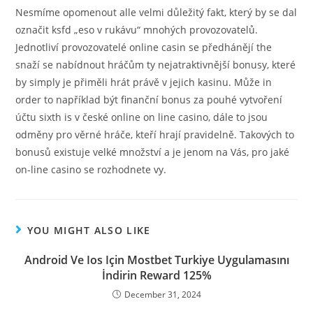
Nesmíme opomenout alle velmi důležitý fakt, který by se dal
označit ksfd „eso v rukávu“ mnohých provozovatelů.
Jednotliví provozovatelé online casin se předhánějí the
snaží se nabídnout hráčům ty nejatraktivnější bonusy, které
by simply je přiměli hrát právě v jejich kasinu. Může in
order to například být finanční bonus za pouhé vytvoření
účtu sixth is v české online on line casino, dále to jsou
odměny pro věrné hráče, kteří hrají pravidelně. Takových to
bonusů existuje velké množství a je jenom na Vás, pro jaké
on-line casino se rozhodnete vy.
YOU MIGHT ALSO LIKE
Android Ve Ios Için Mostbet Turkiye Uygulamasını
İndirin Reward 125%
December 31, 2024