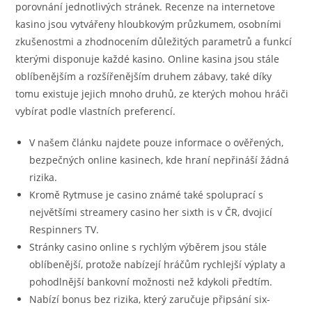
porovnání jednotlivých stránek. Recenze na internetove
kasino jsou vytvářeny hloubkovým průzkumem, osobními
zkušenostmi a zhodnocením důležitých parametrů a funkcí
kterými disponuje každé kasino. Online kasina jsou stále
oblíbenějším a rozšířenějším druhem zábavy, také díky
tomu existuje jejich mnoho druhů, ze kterých mohou hráči
vybírat podle vlastních preferencí.
V našem článku najdete pouze informace o ověřených,
bezpečných online kasinech, kde hraní nepřináší žádná
rizika.
Kromě Rytmuse je casino známé také spoluprací s
největšími streamery casino her sixth is v ČR, dvojicí
Respinners TV.
Stránky casino online s rychlým výběrem jsou stále
oblíbenější, protože nabízejí hráčům rychlejší výplaty a
pohodlnější bankovní možnosti než kdykoli předtím.
Nabízí bonus bez rizika, který zaručuje připsání six-