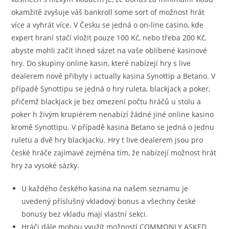
okamžitě zvyšuje váš bankroll some sort of možnost hrát
více a vyhrát více. V Česku se jedná o on-line casino, kde
expert hraní stačí vložit pouze 100 Kč, nebo třeba 200 Kč,
abyste mohli začít ihned sázet na vaše oblíbené kasinové
hry. Do skupiny online kasin, které nabízejí hry s live
dealerem nově přibyly i actually kasina Synottip a Betano. V
případě Synottipu se jedná o hry ruleta, blackjack a poker,
přičemž blackjack je bez omezení počtu hráčů u stolu a
poker h živým krupiérem nenabízí žádné jiné online kasino
kromě Synottipu. V případě kasina Betano se jedná o jednu
ruletu a dvě hry blackjacku. Hry t live dealerem jsou pro
české hráče zajímavé zejména tím, že nabízejí možnost hrát
hry za vysoké sázky.
U každého českého kasina na našem seznamu je
uvedený příslušný vkladový bonus a všechny české
bonusy bez vkladu mají vlastní sekci.
Hráči dále mohou využít možností COMMONLY ASKED