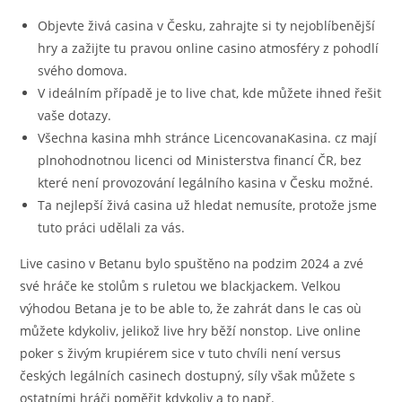
Objevte živá casina v Česku, zahrajte si ty nejoblíbenější
hry a zažijte tu pravou online casino atmosféry z pohodlí
svého domova.
V ideálním případě je to live chat, kde můžete ihned řešit
vaše dotazy.
Všechna kasina mhh stránce LicencovanaKasina. cz mají
plnohodnotnou licenci od Ministerstva financí ČR, bez
které není provozování legálního kasina v Česku možné.
Ta nejlepší živá casina už hledat nemusíte, protože jsme
tuto práci udělali za vás.
Live casino v Betanu bylo spuštěno na podzim 2024 a zvé
své hráče ke stolům s ruletou we blackjackem. Velkou
výhodou Betana je to be able to, že zahrát dans le cas où
můžete kdykoliv, jelikož live hry běží nonstop. Live online
poker s živým krupiérem sice v tuto chvíli není versus
českých legálních casinech dostupný, síly však můžete s
ostatními hráči poměřit kdykoliv a to např.