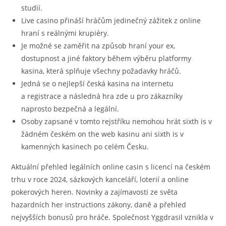
studií.
Live casino přináší hráčům jedinečný zážitek z online
hraní s reálnými krupiéry.
Je možné se zaměřit na způsob hraní your ex,
dostupnost a jiné faktory během výběru platformy
kasina, která splňuje všechny požadavky hráčů.
Jedná se o nejlepší česká kasina na internetu
a registrace a následná hra zde u pro zákazníky
naprosto bezpečná a legální.
Osoby zapsané v tomto rejstříku nemohou hrát sixth is v
žádném českém on the web kasinu ani sixth is v
kamenných kasinech po celém Česku.
Aktuální přehled legálních online casin s licencí na českém
trhu v roce 2024, sázkových kanceláří, loterií a online
pokerových heren. Novinky a zajímavosti ze světa
hazardních her instructions zákony, daně a přehled
nejvyšších bonusů pro hráče. Společnost Yggdrasil vznikla v