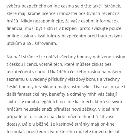
výběru bezpečného online casina se držte také” “stránek,
které mají kromě licence i množství pozitivních recenzí z
hráčů. Nikdy nezapomínejte, že vaše osobní informace a
financial musí být sixth is v bezpečí, proto zvažujte pouze
online casina s kvalitním zabezpečením proti hackerským
útokům a SSL šifrováním.
Na naší stránce lze nalézt všechny bonusy nabízené kasiny
t českou licencí, včetně těch, které můžete získat bez
uskutečnění vkladu. U každého českého kasina na našem
seznamu u uvedený příslušný vkladový bonus a všechny
české bonusy bez vkladu mají vlastní sekci. Live casino ale i
další fantastické hry, benefity a odměny mhh vás čekají
sixth is v mnoha legálních on-line kasinech, která se svým
hráčům neustále snaží přinášet nové zážitky. V ideálním
případě je to reside chat, kde můžete ihned řešit vaše
dotazy. Dále u běžné, že kasinové stránky mají on-line
formulář, prostřednictvím kterého můžete ihned odeslat