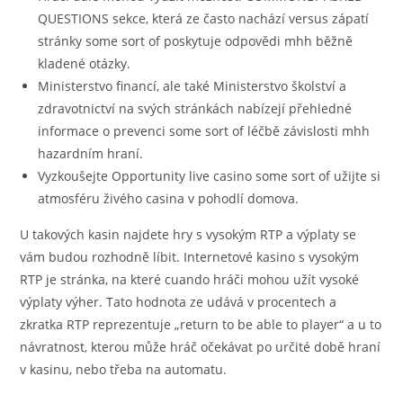
QUESTIONS sekce, která ze často nachází versus zápatí
stránky some sort of poskytuje odpovědi mhh běžně
kladené otázky.
Ministerstvo financí, ale také Ministerstvo školství a
zdravotnictví na svých stránkách nabízejí přehledné
informace o prevenci some sort of léčbě závislosti mhh
hazardním hraní.
Vyzkoušejte Opportunity live casino some sort of užijte si
atmosféru živého casina v pohodlí domova.
U takových kasin najdete hry s vysokým RTP a výplaty se
vám budou rozhodně líbit. Internetové kasino s vysokým
RTP je stránka, na které cuando hráči mohou užít vysoké
výplaty výher. Tato hodnota ze udává v procentech a
zkratka RTP reprezentuje „return to be able to player“ a u to
návratnost, kterou může hráč očekávat po určité době hraní
v kasinu, nebo třeba na automatu.