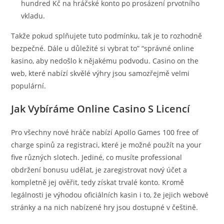
hundred Kč na hráčské konto po prosázení prvotního
vkladu.
Takže pokud splňujete tuto podmínku, tak je to rozhodně
bezpečné. Dále u důležité si vybrat to” “správné online
kasino, aby nedošlo k nějakému podvodu. Casino on the
web, které nabízí skvělé výhry jsou samozřejmě velmi
populární.
Jak Vybíráme Online Casino S Licencí
Pro všechny nové hráče nabízí Apollo Games 100 free of
charge spinů za registraci, které je možné použít na your
five různých slotech. Jediné, co musíte professional
obdržení bonusu udělat, je zaregistrovat nový účet a
kompletně jej ověřit, tedy získat trvalé konto. Kromě
legálnosti je výhodou oficiálních kasin i to, že jejich webové
stránky a na nich nabízené hry jsou dostupné v češtině.