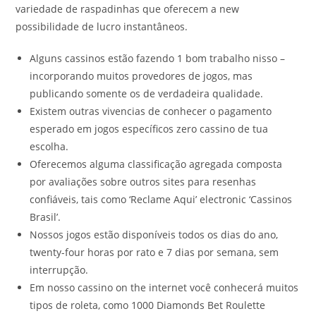
variedade de raspadinhas que oferecem a new
possibilidade de lucro instantâneos.
Alguns cassinos estão fazendo 1 bom trabalho nisso –
incorporando muitos provedores de jogos, mas
publicando somente os de verdadeira qualidade.
Existem outras vivencias de conhecer o pagamento
esperado em jogos específicos zero cassino de tua
escolha.
Oferecemos alguma classificação agregada composta
por avaliações sobre outros sites para resenhas
confiáveis, tais como ‘Reclame Aqui’ electronic ‘Cassinos
Brasil’.
Nossos jogos estão disponíveis todos os dias do ano,
twenty-four horas por rato e 7 dias por semana, sem
interrupção.
Em nosso cassino on the internet você conhecerá muitos
tipos de roleta, como 1000 Diamonds Bet Roulette