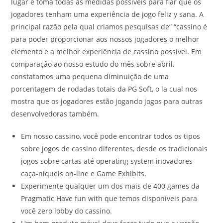
lugar e toma todas as medidas possíveis para fiar que os
jogadores tenham uma experiência de jogo feliz y sana. A
principal razão pela qual criamos pesquisas de” “cassino é
para poder proporcionar aos nossos jogadores o melhor
elemento e a melhor experiência de cassino possível. Em
comparação ao nosso estudo do mês sobre abril,
constatamos uma pequena diminuição de uma
porcentagem de rodadas totais da PG Soft, o la cual nos
mostra que os jogadores estão jogando jogos para outras
desenvolvedoras também.
Em nosso cassino, você pode encontrar todos os tipos
sobre jogos de cassino diferentes, desde os tradicionais
jogos sobre cartas até operating system inovadores
caça-níqueis on-line e Game Exhibits.
Experimente qualquer um dos mais de 400 games da
Pragmatic Have fun with que temos disponíveis para
você zero lobby do cassino.