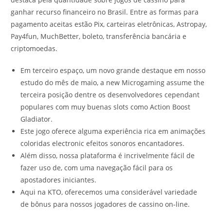
ganhar recurso financeiro no Brasil. Entre as formas para
pagamento aceitas estão Pix, carteiras eletrônicas, Astropay,
Pay4fun, MuchBetter, boleto, transferência bancária e
criptomoedas.
Em terceiro espaço, um novo grande destaque em nosso
estudo do mês de maio, a new Microgaming assume the
terceira posição dentre os desenvolvedores cependant
populares com muy buenas slots como Action Boost
Gladiator.
Este jogo oferece alguma experiência rica em animações
coloridas electronic efeitos sonoros encantadores.
Além disso, nossa plataforma é incrivelmente fácil de
fazer uso de, com uma navegação fácil para os
apostadores iniciantes.
Aqui na KTO, oferecemos uma considerável variedade
de bônus para nossos jogadores de cassino on-line.