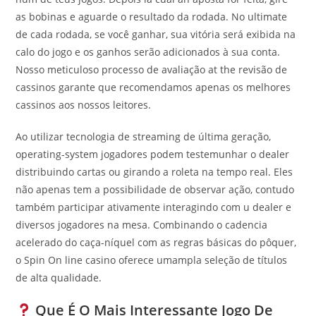
as bobinas e aguarde o resultado da rodada. No ultimate
de cada rodada, se você ganhar, sua vitória será exibida na
calo do jogo e os ganhos serão adicionados à sua conta.
Nosso meticuloso processo de avaliação at the revisão de
cassinos garante que recomendamos apenas os melhores
cassinos aos nossos leitores.
Ao utilizar tecnologia de streaming de última geração,
operating-system jogadores podem testemunhar o dealer
distribuindo cartas ou girando a roleta na tempo real. Eles
não apenas tem a possibilidade de observar ação, contudo
também participar ativamente interagindo com u dealer e
diversos jogadores na mesa. Combinando o cadencia
acelerado do caça-níquel com as regras básicas do pôquer,
o Spin On line casino oferece umampla seleção de títulos
de alta qualidade.
Que É O Mais Interessante Jogo De