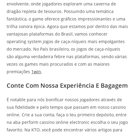
envolvente, onde jogadores exploram uma caverna de
dragão repleta de tesouros. Possuindo uma temática
fantástica, o game oferece gráficos impressionantes e uma
trilha sonora épica. Agora que estamos por dentro das mais
vantajosas plataformas do Brasil, vamos conhecer
operating system jogos de caça-níqueis mais empolgantes
do mercado. No País brasileiro, os jogos de caça-níqueis
são alguma verdadeira febre nas plataformas, sendo várias
vezes os games mais procurados e com as maiores
premiações
1win
.
Conte Com Nossa Experiência E Bagagem
É notable para nós bonificar nossos jogadores através de
sua fidelidade e pelo tempo que passam em nosso cassino
online. Crie a sua conta, faça o teu primeiro depósito, entre
na aba perform cassino online electronic escolha o seu jogo
favorito. Na KTO, você pode encontrar vários artigos para