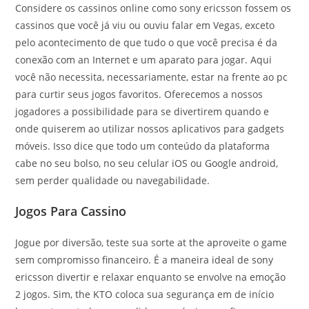
Considere os cassinos online como sony ericsson fossem os
cassinos que você já viu ou ouviu falar em Vegas, exceto
pelo acontecimento de que tudo o que você precisa é da
conexão com an Internet e um aparato para jogar. Aqui
você não necessita, necessariamente, estar na frente ao pc
para curtir seus jogos favoritos. Oferecemos a nossos
jogadores a possibilidade para se divertirem quando e
onde quiserem ao utilizar nossos aplicativos para gadgets
móveis. Isso dice que todo um conteúdo da plataforma
cabe no seu bolso, no seu celular iOS ou Google android,
sem perder qualidade ou navegabilidade.
Jogos Para Cassino
Jogue por diversão, teste sua sorte at the aproveite o game
sem compromisso financeiro. É a maneira ideal de sony
ericsson divertir e relaxar enquanto se envolve na emoção
2 jogos. Sim, the KTO coloca sua segurança em de início