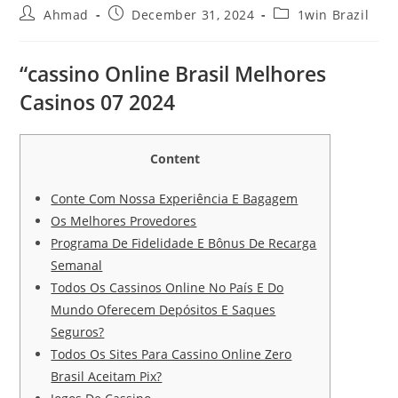
Ahmad
December 31, 2024
1win Brazil
“cassino Online Brasil Melhores
Casinos 07 2024
Content
Conte Com Nossa Experiência E Bagagem
Os Melhores Provedores
Programa De Fidelidade E Bônus De Recarga
Semanal
Todos Os Cassinos Online No País E Do
Mundo Oferecem Depósitos E Saques
Seguros?
Todos Os Sites Para Cassino Online Zero
Brasil Aceitam Pix?