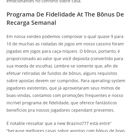
emocionantes no conforto sobre casa.
Programa De Fidelidade At The Bônus De
Recarga Semanal
Em nossa sondeo podemos comprovar o qual quase 9 para
10 de muchas as rodadas de jogos em nosso cassino foram
jogadas em jogos para caça-níqueis. O bônus, portanto, é
proporcionado ao valor que você deposita (convertido para
sua moeda de escolha). Lembre-se somente que, afin de
efetuar retiradas de fundos de bônus, alguns requisitos
sobre apostas devem ser cumpridos. Para operating-system
jogadores existentes, que já aproveitaram seus mimos de
boas-vindas, contamos com promoções frequentes e nosso
incrível programa de fidelidade, que oferece fantásticos
benefícios pra nossos jogadores cependant presentes.
É notable ressaltar que a new Brazino777 está entre”
“because melhores casas sobre apostas com bônus de boas