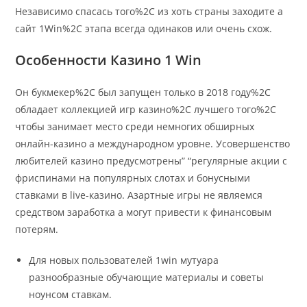
Независимо спасась того%2C из хоть страны заходите а
сайт 1Win%2C этапа всегда одинаков или очень схож.
Особенности Казино 1 Win
Он букмекер%2C был запущен только в 2018 году%2C
обладает коллекцией игр казино%2C лучшего того%2C
чтобы занимает место среди немногих обширных
онлайн-казино а международном уровне. Усовершенство
любителей казино предусмотрены” “регулярные акции с
фриспинами на популярных слотах и бонусными
ставками в live-казино. Азартные игры не являемся
средством заработка а могут привести к финансовым
потерям.
Для новых пользователей 1win мутуара
разнообразные обучающие материалы и советы
ноунсом ставкам.