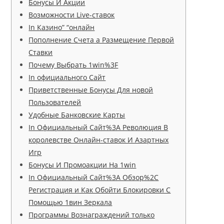
Бонусы И Акции
Возможности Live-ставок
In Казино” “онлайн
Пополнение Счета а Размещение Первой
Ставки
Почему Выбрать 1win%3F
In официального Сайт
Приветственные Бонусы Для новой
Пользователей
Удобные Банковские Карты
In Официальный Сайт%3A Революция В
королевстве Онлайн-ставок И Азартных
Игр
Бонусы И Промоакции На 1win
In Официальный Сайт%3A Обзор%2C
Регистрация и Как Обойти Блокировки С
Помощью 1вин Зеркала
Программы Вознаграждений только