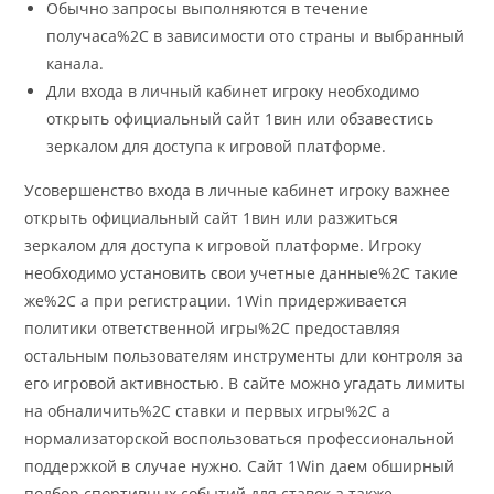
Обычно запросы выполняются в течение
получаса%2C в зависимости ото страны и выбранный
канала.
Дли входа в личный кабинет игроку необходимо
открыть официальный сайт 1вин или обзавестись
зеркалом для доступа к игровой платформе.
Усовершенство входа в личные кабинет игроку важнее
открыть официальный сайт 1вин или разжиться
зеркалом для доступа к игровой платформе. Игроку
необходимо установить свои учетные данные%2C такие
же%2C а при регистрации. 1Win придерживается
политики ответственной игры%2C предоставляя
остальным пользователям инструменты дли контроля за
его игровой активностью. В сайте можно угадать лимиты
на обналичить%2C ставки и первых игры%2C а
нормализаторской воспользоваться профессиональной
поддержкой в случае нужно. Сайт 1Win даем обширный
подбор спортивных событий для ставок а также