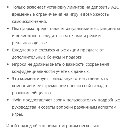
Только включает установку лимитов на депозиты%2C
временные ограничения на игру и возможность
самоисключения.
Платформа предоставляет актуальные коэффициенты
и возможность следить за матчами и режиме
реального долгое.
Ежедневно и ежемесячные акции предлагают
дополнительные бонусы и подарки.
Игроки не должны знать о важности сохранения
конфиденциальности учетных данных.
Это комментирует социальную ответственность
компании и ее стремление внести свой вклад в
развитие общества.
1Win предоставляет своим пользователям подробные
руководства и советы вопреки различным аспектам
игры.
Иной подход обеспечивает игрокам несколько