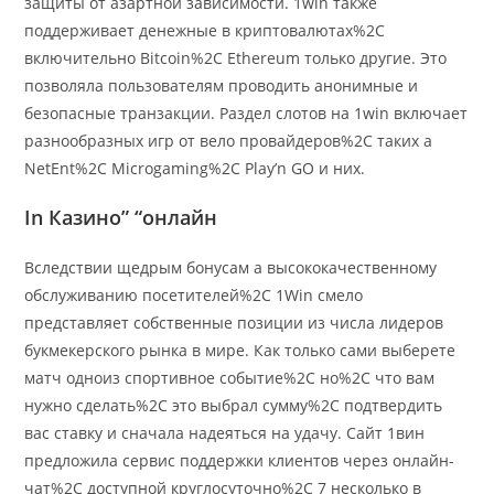
защиты от азартной зависимости. 1win также
поддерживает денежные в криптовалютах%2C
включительно Bitcoin%2C Ethereum только другие. Это
позволяла пользователям проводить анонимные и
безопасные транзакции. Раздел слотов на 1win включает
разнообразных игр от вело провайдеров%2C таких а
NetEnt%2C Microgaming%2C Play’n GO и них.
In Казино” “онлайн
Вследствии щедрым бонусам а высококачественному
обслуживанию посетителей%2C 1Win смело
представляет собственные позиции из числа лидеров
букмекерского рынка в мире. Как только сами выберете
матч одноиз спортивное событие%2C но%2C что вам
нужно сделать%2C это выбрал сумму%2C подтвердить
вас ставку и сначала надеяться на удачу. Сайт 1вин
предложила сервис поддержки клиентов через онлайн-
чат%2C доступной круглосуточно%2C 7 несколько в