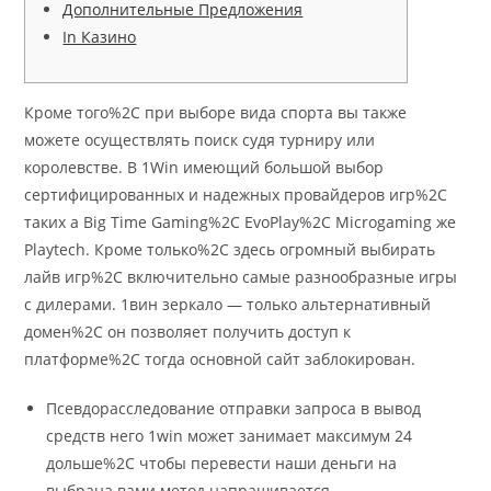
Дополнительные Предложения
In Казино
Кроме того%2C при выборе вида спорта вы также
можете осуществлять поиск судя турниру или
королевстве. В 1Win имеющий большой выбор
сертифицированных и надежных провайдеров игр%2C
таких а Big Time Gaming%2C EvoPlay%2C Microgaming же
Playtech. Кроме только%2C здесь огромный выбирать
лайв игр%2C включительно самые разнообразные игры
с дилерами. 1вин зеркало — только альтернативный
домен%2C он позволяет получить доступ к
платформе%2C тогда основной сайт заблокирован.
Псевдорасследование отправки запроса в вывод
средств него 1win может занимает максимум 24
дольше%2C чтобы перевести наши деньги на
выбрана вами метод напрашивается.