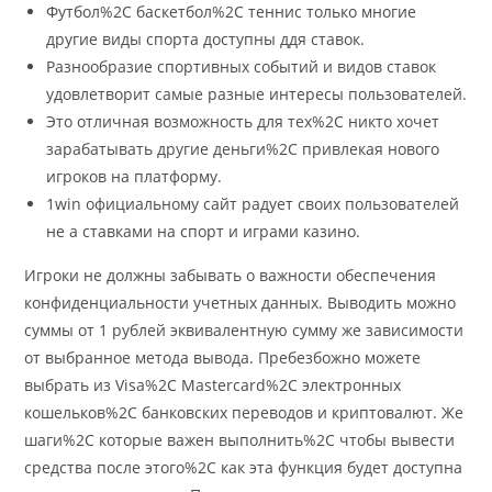
Футбол%2C баскетбол%2C теннис только многие
другие виды спорта доступны ддя ставок.
Разнообразие спортивных событий и видов ставок
удовлетворит самые разные интересы пользователей.
Это отличная возможность для тех%2C никто хочет
зарабатывать другие деньги%2C привлекая нового
игроков на платформу.
1win официальному сайт радует своих пользователей
не а ставками на спорт и играми казино.
Игроки не должны забывать о важности обеспечения
конфиденциальности учетных данных. Выводить можно
суммы от 1 рублей эквивалентную сумму же зависимости
от выбранное метода вывода. Пребезбожно можете
выбрать из Visa%2C Mastercard%2C электронных
кошельков%2C банковских переводов и криптовалют. Же
шаги%2C которые важен выполнить%2C чтобы вывести
средства после этого%2C как эта функция будет доступна