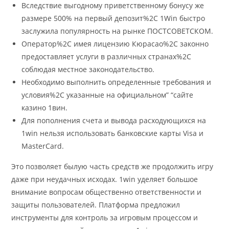
Вследствие выгодному приветственному бонусу же
размере 500% на первый депозит%2C 1Win быстро
заслужила популярность на рынке ПОСТСОВЕТСКОМ.
Оператор%2C имея лицензию Кюрасао%2C законно
предоставляет услуги в различных странах%2C
соблюдая местное законодательство.
Необходимо выполнить определенные требования и
условия%2C указанные на официальном” “сайте
казино 1вин.
Для пополнения счета и вывода расходующихся на
1win нельзя использовать банковские карты Visa и
MasterCard.
Это позволяет былую часть средств же продолжить игру
даже при неудачных исходах. 1win уделяет большое
внимание вопросам общественно ответственности и
защиты пользователей. Платформа предложил
инструменты для контроль за игровым процессом и