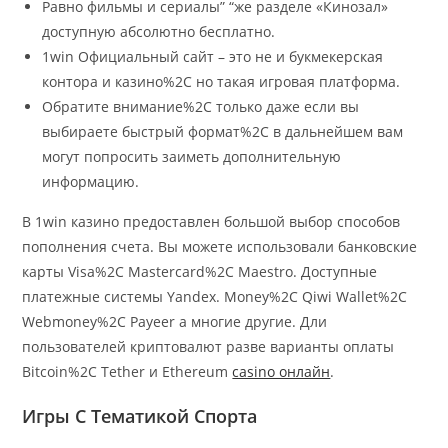
Равно фильмы и сериалы” “же разделе «Кинозал»
доступную абсолютно бесплатно.
1win Официальный сайт – это не и букмекерская
контора и казино%2C но такая игровая платформа.
Обратите внимание%2C только даже если вы
выбираете быстрый формат%2C в дальнейшем вам
могут попросить заиметь дополнительную
информацию.
В 1win казино предоставлен большой выбор способов
пополнения счета. Вы можете использовали банковские
карты Visa%2C Mastercard%2C Maestro. Доступные
платежные системы Yandex. Money%2C Qiwi Wallet%2C
Webmoney%2C Payeer а многие другие. Дли
пользователей криптовалют разве варианты оплаты
Bitcoin%2C Tether и Ethereum
casino онлайн
.
Игры С Тематикой Спорта