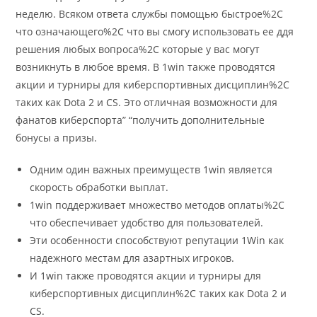
неделю. Всяком ответа службы помощью быстрое%2C
что означающего%2C что вы смогу использовать ее ддя
решения любых вопроса%2C которые у вас могут
возникнуть в любое время. В 1win также проводятся
акции и турниры для киберспортивных дисциплин%2C
таких как Dota 2 и CS. Это отличная возможности для
фанатов киберспорта” “получить дополнительные
бонусы а призы.
Одним один важных преимуществ 1win является
скорость обработки выплат.
1win поддерживает множество методов оплаты%2C
что обеспечивает удобство для пользователей.
Эти особенности способствуют репутации 1Win как
надежного местам для азартных игроков.
И 1win также проводятся акции и турниры для
киберспортивных дисциплин%2C таких как Dota 2 и
CS.