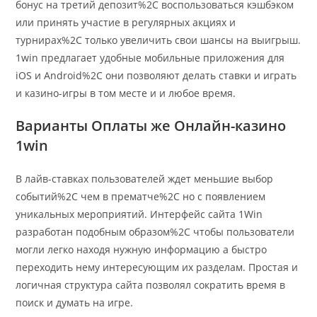
бонус на третий депозит%2C воспользоваться кэшбэком
или принять участие в регулярных акциях и
турнирах%2C только увеличить свои шансы на выигрыш.
1win предлагает удобные мобильные приложения для
iOS и Android%2C они позволяют делать ставки и играть
и казино-игры в том месте и и любое время.
Варианты Оплаты же Онлайн-казино
1win
В лайв-ставках пользователей ждет меньшие выбор
событий%2C чем в прематче%2C но с появлением
уникальных мероприятий. Интерфейс сайта 1Win
разработан подобным образом%2C чтобы пользователи
могли легко находя нужную информацию а быстро
переходить нему интересующим их разделам. Простая и
логичная структура сайта позволял сократить время в
поиск и думать на игре.