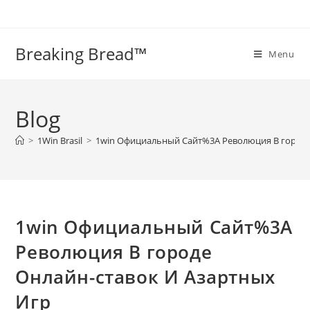
Breaking Bread™️
Menu
Blog
>
1Win Brasil
>
1win Официальный Сайт%3A Революция В городе
1win Официальный Сайт%3A
Революция В городе
Онлайн-ставок И Азартных
Игр