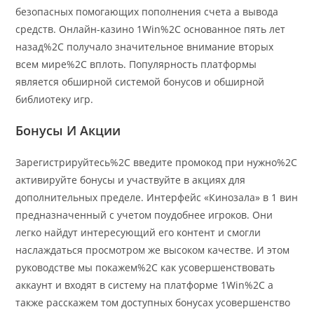
безопасных помогающих пополнения счета а вывода
средств. Онлайн-казино 1Win%2C основанное пять лет
назад%2C получало значительное внимание вторых
всем мире%2C вплоть. Популярность платформы
является обширной системой бонусов и обширной
библиотеку игр.
Бонусы И Акции
Зарегистрируйтесь%2C введите промокод при нужно%2C
активируйте бонусы и участвуйте в акциях для
дополнительных пределе. Интерфейс «Кинозала» в 1 вин
предназначенный с учетом поудобнее игроков. Они
легко найдут интересующий его контент и смогли
наслаждаться просмотром же высоком качестве. И этом
руководстве мы покажем%2C как усовершенствовать
аккаунт и входят в систему на платформе 1Win%2C а
также расскажем том доступных бонусах усовершенство